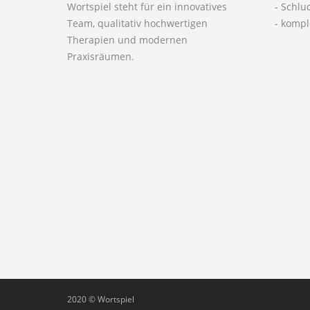
Wortspiel steht für ein innovatives
- Schlu
Team, qualitativ hochwertigen
- komp
Therapien und modernen
Praxisräumen.
2020 © Wortspiel