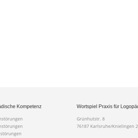
dische Kompetenz
Wortspiel Praxis für Logopä
chstörungen
Grünhutstr. 8
chstörungen
76187 Karlsruhe/Knielingen 2
mstörungen