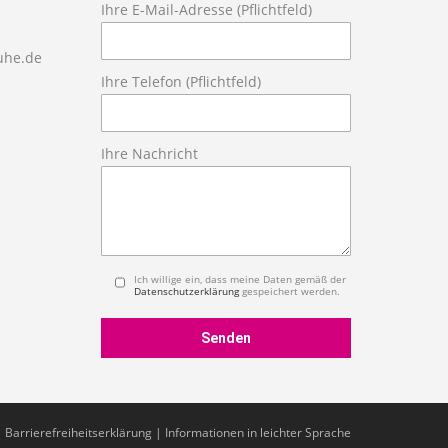
Ihre E-Mail-Adresse (Pflichtfeld)
ruhe.de
Ihre Telefon (Pflichtfeld)
Ihre Nachricht
Ich willige ein, dass meine Daten gemäß der
Datenschutzerklärung
gespeichert werden.
|
Barrierefreiheitserklärung
|
Informationen in leichter Sprache