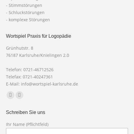
- Stimmstörungen
- Schluckstörungen
- komplexe Störungen
Wortspiel Praxis für Logopädie
Grünhutstr. 8
76187 Karlsruhe/Knielingen 2.0
Telefon: 0721-46712526
Telefax: 0721-40247361
E-Mail: info@wortspiel-karlsruhe.de
Finden Sie uns auf:
Facebook
X
page
page
Schreiben Sie uns
opens
opens
in
in
Ihr Name (Pflichtfeld)
new
new
Bit