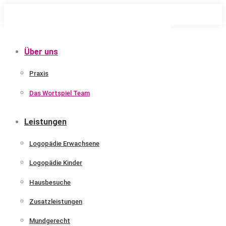
Zum
Inhalt
springen
Über uns
Praxis
Das Wortspiel Team
Leistungen
Logopädie Erwachsene
Logopädie Kinder
Hausbesuche
Zusatzleistungen
Mundgerecht