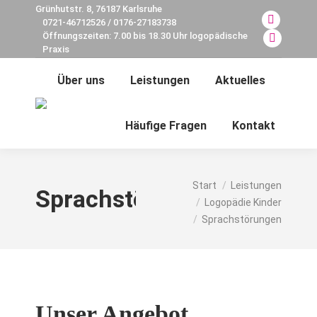
Grünhutstr. 8, 76187 Karlsruhe
0721-46712526 / 0176-27183738
Facebook
Öffnungszeiten: 7.00 bis 18.30 Uhr logopädische
page
E-
Praxis
opens
Mail
Über uns
Leistungen
Aktuelles
in
page
new
opens
Search:
window
in
Häufige Fragen
Kontakt
new
window
Sie befinden sich hier:
Start
Leistungen
Sprachstörungen
Logopädie Kinder
Sprachstörungen
Unser Angebot