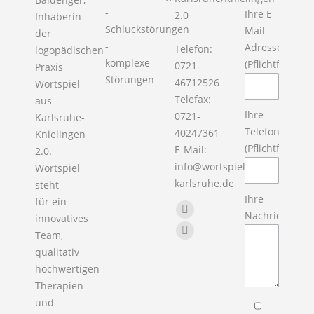
-
Ihre E-
2.0
Inhaberin
Schluckstörungen
Mail-
der
-
Adresse
Telefon:
logopädischen
komplexe
(Pflichtfeld)
0721-
Praxis
Störungen
46712526
Wortspiel
Telefax:
aus
Ihre
0721-
Karlsruhe-
Telefon
40247361
Knielingen
(Pflichtfeld)
E-Mail:
2.0.
info@wortspiel-
Wortspiel
karlsruhe.de
steht
Ihre
für ein
Finden Sie uns auf:
Nachricht
Facebook
innovatives
Team,
page
X
qualitativ
opens
page
hochwertigen
in
opens
Therapien
new
in
und
window
new