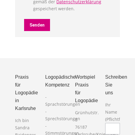
gemäß der
Datenschutzerklärung
gespeichert werden.
Praxis
Logopädische
Wortspiel
Schreiben
für
Kompetenz
Praxis
Sie
Logopädie
für
uns
-
in
Logopädie
Sprachstörungen
Ihr
Karlsruhe
-
Name
Grünhutstr.
Sprechstörungen
(Pflichtfeld)
8
Ich bin
-
Bitte la
76187
Sandra
Stimmstörungen
Karlsruhe/Knielingen
Baidenger,