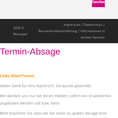
Impressum
|
Datenschutz
|
2020 ©
Barrierefreiheitserklärung
|
Informationen in
Wortspiel
leichter Sprache
Termin-Absage
Liebe Klient*Innen,
Vielen Dank für Ihre Nachricht. Sie wurde gesendet.
Wir werden uns nur bei Ihnen melden, sofern ein Ersatztermin
angeboten werden soll bzw. kann.
Bitte beachten Sie, dass wir bei einer zu späten Absage eine