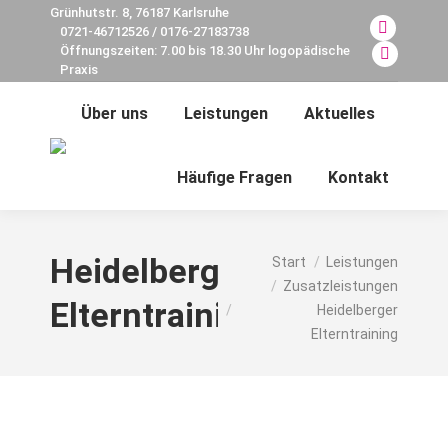
Grünhutstr. 8, 76187 Karlsruhe
0721-46712526 / 0176-27183738
Facebook
Öffnungszeiten: 7.00 bis 18.30 Uhr logopädische
page
E-
Praxis
opens
Mail
Über uns
Leistungen
Aktuelles
in
page
new
opens
Search:
window
in
Häufige Fragen
Kontakt
new
window
Sie befinden sich hier:
Heidelberger
Start
Leistungen
Zusatzleistungen
Elterntraining
Heidelberger
Elterntraining