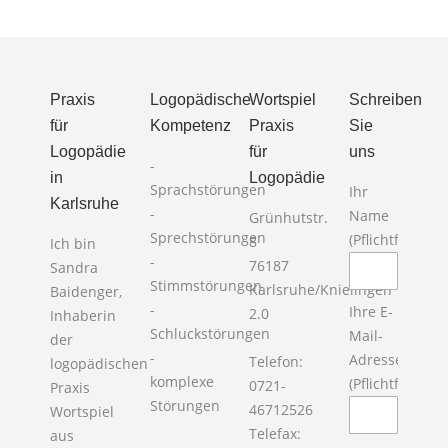
Praxis
Logopädische
Wortspiel
Schreiben
für
Kompetenz
Praxis
Sie
Logopädie
für
uns
-
in
Logopädie
Sprachstörungen
Ihr
Karlsruhe
-
Name
Grünhutstr.
Sprechstörungen
(Pflichtfeld)
8
Ich bin
-
Bitte la
76187
Sandra
Stimmstörungen
Karlsruhe/Knielingen
Baidenger,
-
Ihre E-
2.0
Inhaberin
Schluckstörungen
Mail-
der
-
Adresse
Telefon:
logopädischen
komplexe
(Pflichtfeld)
0721-
Praxis
Störungen
46712526
Wortspiel
Telefax:
aus