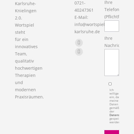
Ihre
0721-
Karlsruhe-
Telefon
40247361
Knielingen
(Pflichtfeld)
E-Mail:
2.0.
info@wortspiel-
Wortspiel
karlsruhe.de
steht
Ihre
für ein
Finden Sie uns auf:
Nachricht
Facebook
innovatives
Team,
page
X
qualitativ
opens
page
hochwertigen
in
opens
Therapien
new
in
und
window
new
modernen
Ich
window
willige
Praxisräumen.
ein, dass
meine
Daten
gemäß
der
Datenschutzerkl
gespeichert
werden.