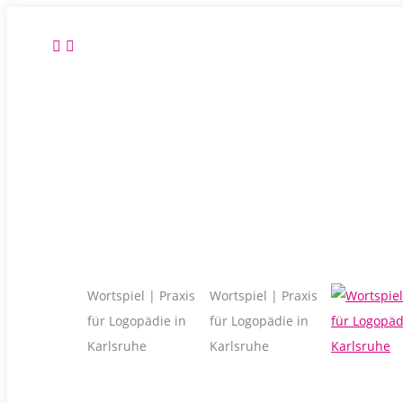
Zum
Grünhutstr. 8, 76187 Karlsruhe
0721-46712526 / 0176-27183738
Inhalt
Facebook
E-
springen
page
Mail
opens
page
in
opens
new
in
window
new
window
Wortspiel | Praxis
Wortspiel | Praxis
für Logopädie in
für Logopädie in
Karlsruhe
Karlsruhe