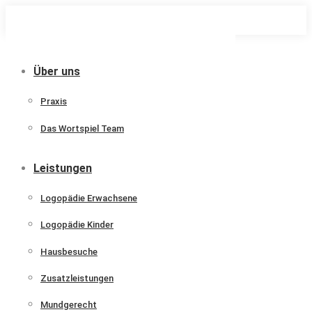
Zum
Inhalt
springen
Über uns
Praxis
Das Wortspiel Team
Leistungen
Logopädie Erwachsene
Logopädie Kinder
Hausbesuche
Zusatzleistungen
Mundgerecht