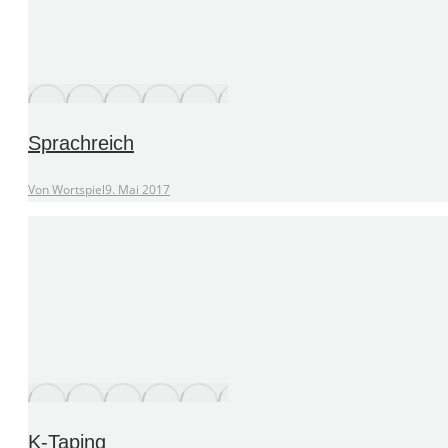
Sprachreich
Von
Wortspiel
9. Mai 2017
K-Taping