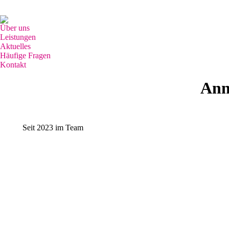
Grünhutstr. 8, 76187 Karlsruhe
0721-46712526 / 0176-27183738
Über uns
Leistungen
Aktuelles
Häufige Fragen
Kontakt
Search:
Ann
Seit 2023 im Team