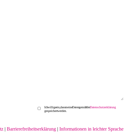
Ich willige ein, dass meine Daten gemäß der
Datenschutzerklärung
gespeichert werden.
tz
|
Barrierefreiheitserklärung
|
Informationen in leichter Sprache