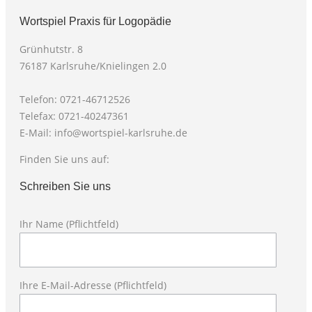
Wortspiel Praxis für Logopädie
Grünhutstr. 8
76187 Karlsruhe/Knielingen 2.0
Telefon: 0721-46712526
Telefax: 0721-40247361
E-Mail: info@wortspiel-karlsruhe.de
Finden Sie uns auf:
Facebook
X
Schreiben Sie uns
page
page
opens
opens
Ihr Name (Pflichtfeld)
in
in
Bitte la
new
new
window
window
Ihre E-Mail-Adresse (Pflichtfeld)