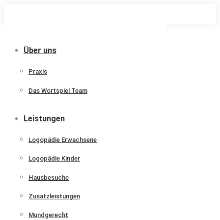
Zum
Inhalt
springen
Über uns
Praxis
Das Wortspiel Team
Leistungen
Logopädie Erwachsene
Logopädie Kinder
Hausbesuche
Zusatzleistungen
Mundgerecht