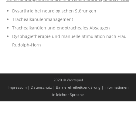
Dysarthrie bei neurologischen Störungen
Trachealkanülenmanagement
Trachealkanülen und endotracheales Absaugen
Dysphagietherapie und manuelle Stimulation nach Frau
Rudolph-Horn
2020 © Wortspiel
Impressum
|
Datenschutz
|
Barrierefreiheitserklärung
|
Informationen
in leichter Sprache