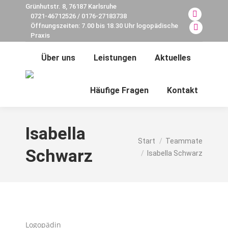
Grünhutstr. 8, 76187 Karlsruhe
0721-46712526 / 0176-27183738
Facebook
Öffnungszeiten: 7.00 bis 18.30 Uhr logopädische
page
E-
Praxis
opens
Mail
Über uns
Leistungen
Aktuelles
in
page
new
opens
Search:
window
in
Häufige Fragen
Kontakt
new
window
Isabella
Sie befinden sich hier:
Start
Teammate
Schwarz
Isabella Schwarz
Logopädin