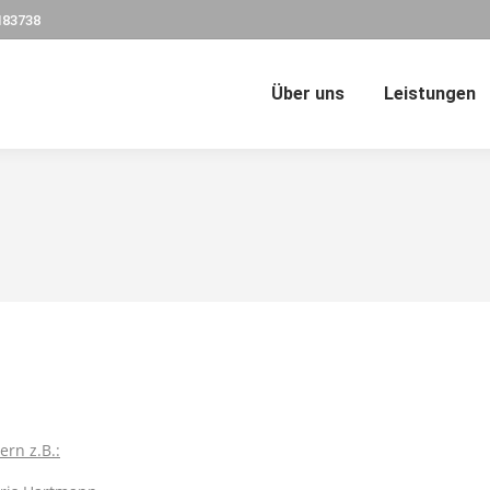
183738
Über uns
Leistungen
rn z.B.: