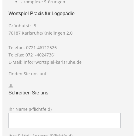
- komplexe Störungen
Wortspiel Praxis für Logopädie
Grünhutstr. 8
76187 Karlsruhe/Knielingen 2.0
Telefon: 0721-46712526
Telefax: 0721-40247361
E-Mail: info@wortspiel-karlsruhe.de
Finden Sie uns auf:
Facebook
X
page
page
Schreiben Sie uns
opens
opens
in
in
Ihr Name (Pflichtfeld)
new
new
Bitte la
window
window
Ihre E-Mail-Adresse (Pflichtfeld)