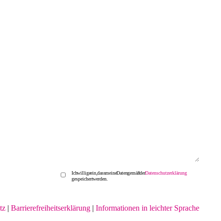
Ich willige ein, dass meine Daten gemäß der
Datenschutzerklärung
gespeichert werden.
tz
|
Barrierefreiheitserklärung
|
Informationen in leichter Sprache