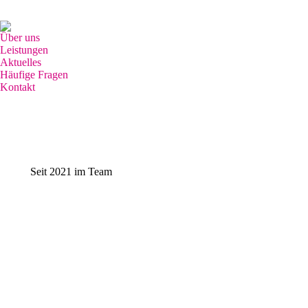
Grünhutstr. 8, 76187 Karlsruhe
0721-46712526 / 0176-27183738
Über uns
Leistungen
Aktuelles
Häufige Fragen
Kontakt
Search:
Seit 2021 im Team