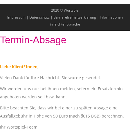
2020 © Wortspiel
Impressum
|
Datenschutz
|
Barrierefreiheitserklärung
|
Informationen
in leichter Sprache
Termin-Absage
Liebe Klient*Innen,
Vielen Dank für Ihre Nachricht. Sie wurde gesendet.
Wir werden uns nur bei Ihnen melden, sofern ein Ersatztermin
angeboten werden soll bzw. kann.
Bitte beachten Sie, dass wir bei einer zu späten Absage eine
Ausfallgebühr in Höhe von 50 Euro (nach §615 BGB) berechnen.
Ihr Wortspiel-Team