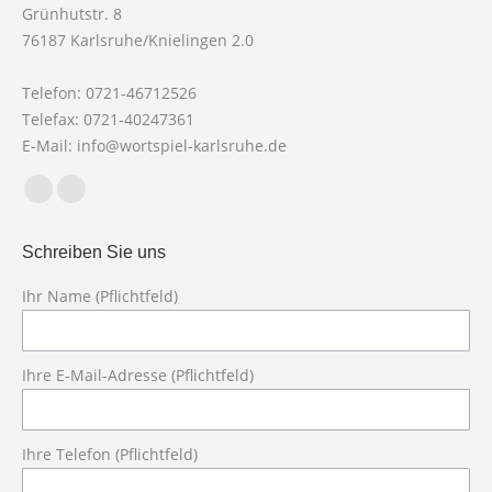
Grünhutstr. 8
76187 Karlsruhe/Knielingen 2.0
Telefon: 0721-46712526
Telefax: 0721-40247361
E-Mail: info@wortspiel-karlsruhe.de
Finden Sie uns auf:
Facebook
X
page
page
Schreiben Sie uns
opens
opens
in
in
Ihr Name (Pflichtfeld)
new
new
Bit
window
window
Ihre E-Mail-Adresse (Pflichtfeld)
Ihre Telefon (Pflichtfeld)