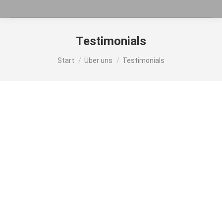
Testimonials
Sie befinden sich hier:
Start
Über uns
Testimonials
Mein Mann hatte ganz große Probleme mit dem
Essen. Eigentlich war es das Schlucken. Ab dem Tag,
als die Logopädin kam, wurde es in ganz kleinen
Schritten besser. Heute kann er mit wenigen
Ausnahmen ganz normal wieder essen. Darüber
sind wir sehr froh und danken Frau Riedlin.