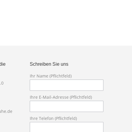
die
Schreiben Sie uns
Ihr Name (Pflichtfeld)
Bitte lasse die
.0
Ihre E-Mail-Adresse (Pflichtfeld)
ruhe.de
Ihre Telefon (Pflichtfeld)