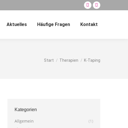
Facebook
E-
page
Mail
opens
page
Aktuelles
Häufige Fragen
Kontakt
Search:
in
opens
new
in
window
new
window
Sie befinden sich hier:
Start
Therapien
K-Taping
Kategorien
Allgemein
(1)