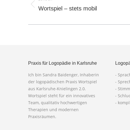
Vorheriger
Wortspiel – stets mobil
Beitrag:
Praxis für Logopädie in Karlsruhe
Logopä
Ich bin Sandra Baidenger, Inhaberin
- Spra
der logopädischen Praxis Wortspiel
- Spre
aus Karlsruhe-Knielingen 2.0.
- Stim
Wortspiel steht für ein innovatives
- Schlu
Team, qualitativ hochwertigen
- komp
Therapien und modernen
Praxisräumen.