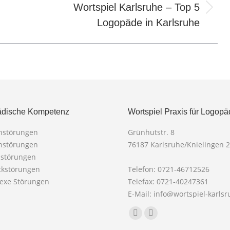
Wortspiel Karlsruhe – Top 5
Nächster
Logopäde in Karlsruhe
Beitrag:
dische Kompetenz
Wortspiel Praxis für Logopä
chstörungen
Grünhutstr. 8
chstörungen
76187 Karlsruhe/Knielingen 2
mstörungen
ckstörungen
Telefon: 0721-46712526
lexe Störungen
Telefax: 0721-40247361
E-Mail: info@wortspiel-karls
Finden Sie uns auf:
Facebook
X