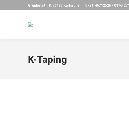
Grünhutstr. 8, 76187 Karlsruhe
0721-46712526 / 0176-27
K-Taping