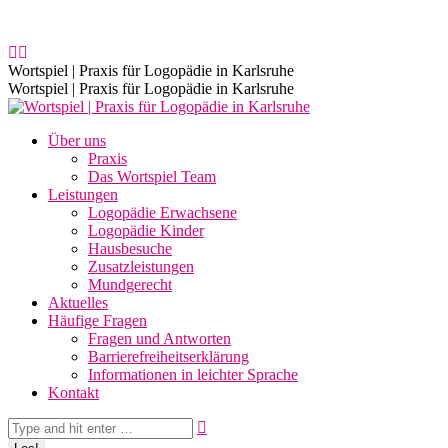
Zum
Grünhutstr. 8, 76187 Karlsruhe
0721-46712526 / 0176-
Inhalt
27183738
Öffnungszeiten: 7.00 bis 18.30 Uhr logopädische Praxis
springen
Facebook
E-
page
Mail
Wortspiel | Praxis für Logopädie in Karlsruhe
opens
page
Wortspiel | Praxis für Logopädie in Karlsruhe
in
opens
new
in
Über uns
window
new
Praxis
window
Das Wortspiel Team
Leistungen
Logopädie Erwachsene
Logopädie Kinder
Hausbesuche
Zusatzleistungen
Mundgerecht
Aktuelles
Häufige Fragen
Fragen und Antworten
Barrierefreiheitserklärung
Informationen in leichter Sprache
Kontakt
Search: