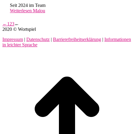
Seit 2024 im Team
Weiterlesen
Malou
←
1
2
3
←
2020 © Wortspiel
Impressum
|
Datenschutz
|
Barrierefreiheitserklärung
|
Informationen
in leichter Sprache
t
T