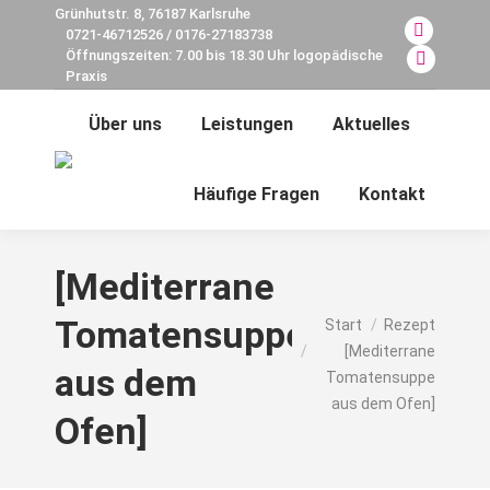
Grünhutstr. 8, 76187 Karlsruhe
0721-46712526 / 0176-27183738
Facebook
Öffnungszeiten: 7.00 bis 18.30 Uhr logopädische
page
E-
Praxis
opens
Mail
Über uns
Leistungen
Aktuelles
in
page
new
opens
Search:
window
in
Häufige Fragen
Kontakt
new
window
[Mediterrane
Sie befinden sich hier:
Tomatensuppe
Start
Rezept
[Mediterrane
aus dem
Tomatensuppe
aus dem Ofen]
Ofen]