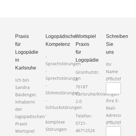
Praxis
Logopädische
Wortspiel
Schreiben
für
Kompetenz
Praxis
Sie
Logopädie
für
uns
-
in
Logopädie
Sprachstörungen
Ihr
Karlsruhe
-
Name
Grünhutstr.
Sprechstörungen
(Pflichtfeld)
8
Ich bin
-
Bitte la
76187
Sandra
Stimmstörungen
Karlsruhe/Knielingen
Baidenger,
-
Ihre E-
2.0
Inhaberin
Schluckstörungen
Mail-
der
-
Adresse
Telefon:
logopädischen
komplexe
(Pflichtfeld)
0721-
Praxis
Störungen
46712526
Wortspiel