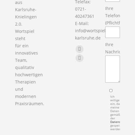
Telefax:
aus
Ihre
0721-
Karlsruhe-
Telefon
40247361
Knielingen
(Pflichtfeld)
E-Mail:
2.0.
info@wortspiel-
Wortspiel
karlsruhe.de
steht
Ihre
für ein
Finden Sie uns auf:
Nachricht
Facebook
innovatives
Team,
page
X
qualitativ
opens
page
hochwertigen
in
opens
Therapien
new
in
und
window
new
modernen
Ich
window
willige
Praxisräumen.
ein, dass
meine
Daten
gemäß
der
Datenschutzerkl
gespeichert
werden.