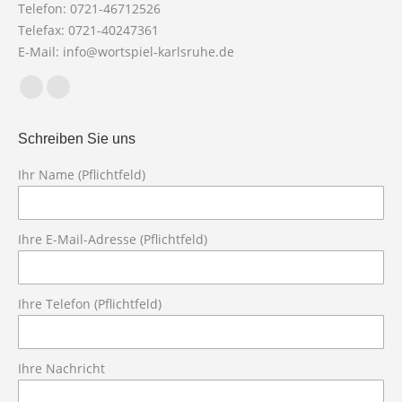
Telefon: 0721-46712526
Telefax: 0721-40247361
E-Mail: info@wortspiel-karlsruhe.de
Finden Sie uns auf:
Facebook
X
page
page
Schreiben Sie uns
opens
opens
in
in
Ihr Name (Pflichtfeld)
new
new
Bit
window
window
Ihre E-Mail-Adresse (Pflichtfeld)
Ihre Telefon (Pflichtfeld)
Ihre Nachricht