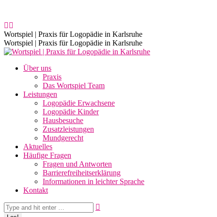
Zum
Grünhutstr. 8, 76187 Karlsruhe
0721-46712526 / 0176-
Inhalt
27183738
Öffnungszeiten: 7.00 bis 18.30 Uhr logopädische Praxis
springen
Facebook
E-
page
Mail
Wortspiel | Praxis für Logopädie in Karlsruhe
opens
page
Wortspiel | Praxis für Logopädie in Karlsruhe
in
opens
new
in
Über uns
window
new
Praxis
window
Das Wortspiel Team
Leistungen
Logopädie Erwachsene
Logopädie Kinder
Hausbesuche
Zusatzleistungen
Mundgerecht
Aktuelles
Häufige Fragen
Fragen und Antworten
Barrierefreiheitserklärung
Informationen in leichter Sprache
Kontakt
Search: