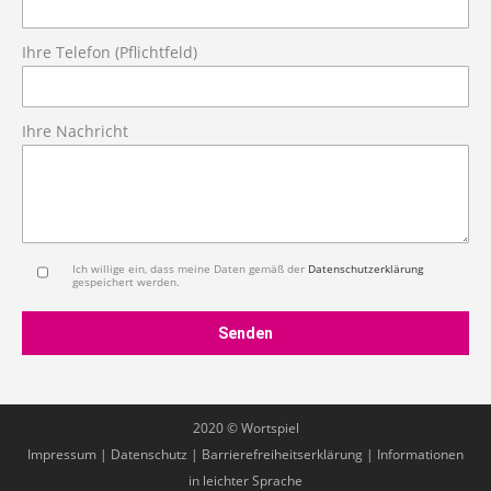
Ihre Telefon (Pflichtfeld)
Ihre Nachricht
Ich willige ein, dass meine Daten gemäß der
Datenschutzerklärung
gespeichert werden.
2020 © Wortspiel
Impressum
|
Datenschutz
|
Barrierefreiheitserklärung
|
Informationen
in leichter Sprache