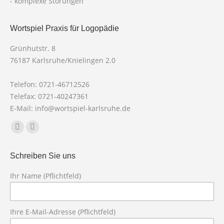
- komplexe Störungen
Wortspiel Praxis für Logopädie
Grünhutstr. 8
76187 Karlsruhe/Knielingen 2.0
Telefon: 0721-46712526
Telefax: 0721-40247361
E-Mail: info@wortspiel-karlsruhe.de
Finden Sie uns auf:
Facebook
X
page
page
Schreiben Sie uns
opens
opens
in
in
Ihr Name (Pflichtfeld)
new
new
Bit
window
window
Ihre E-Mail-Adresse (Pflichtfeld)