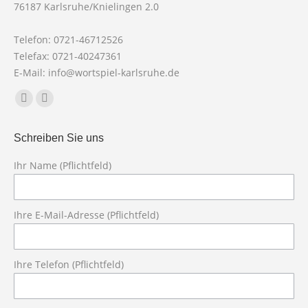
76187 Karlsruhe/Knielingen 2.0
Telefon: 0721-46712526
Telefax: 0721-40247361
E-Mail: info@wortspiel-karlsruhe.de
Finden Sie uns auf:
Facebook
X
page
page
Schreiben Sie uns
opens
opens
in
in
Ihr Name (Pflichtfeld)
new
new
Bit
window
window
Ihre E-Mail-Adresse (Pflichtfeld)
Ihre Telefon (Pflichtfeld)