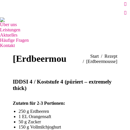
Grünhutstr. 8, 76187 Karlsruhe
Fa
0721-46712526 / 0176-27183738
pa
Öffnungszeiten: 7.00 bis 18.30 Uhr logopädische Praxis
E-
op
Ma
Über uns
in
pa
Leistungen
n
op
Aktuelles
wi
Häufige Fragen
in
Kontakt
n
Search:
wi
[Erdbeermousse]
Sie befinden sich hier:
Start
Rezept
[Erdbeermousse]
IDDSI 4 / Koststufe 4 (püriert – extremely
thick)
Zutaten für 2-3 Portionen:
250 g Erdbeeren
1 EL Orangensaft
50 g Zucker
150 g Vollmilchjoghurt