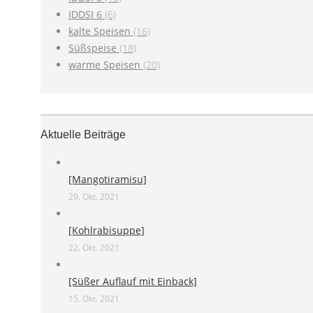
IDDSI 6
(6)
kalte Speisen
(16)
Süßspeise
(18)
warme Speisen
(20)
Aktuelle Beiträge
[Mangotiramisu]
29. Okt. 2021
[Kohlrabisuppe]
22. Okt. 2021
[Süßer Auflauf mit Einback]
15. Okt. 2021