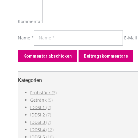
Kommentar
Name *
E-Mail
Beitragskommentare
Kategorien
Frühstück
(3)
Getränk
(5)
IDDSI 1
(2)
IDDSI 2
(7)
IDDSI 3
(7)
IDDSI 4
(12)
IDDSI 5
(10)