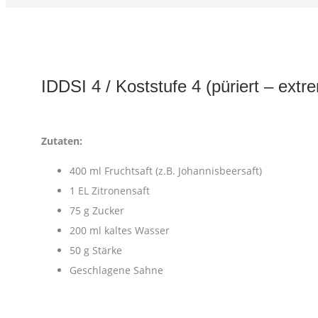
IDDSI 4 / Koststufe 4 (püriert – extre
Zutaten:
400 ml Fruchtsaft (z.B. Johannisbeersaft)
1 EL Zitronensaft
75 g Zucker
200 ml kaltes Wasser
50 g Stärke
Geschlagene Sahne