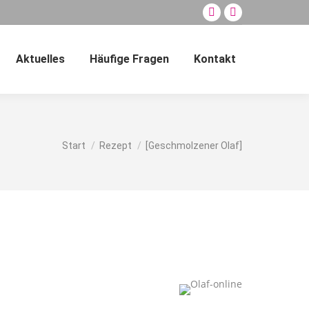
Facebook
E-
page
Mail
opens
page
Aktuelles
Häufige Fragen
Kontakt
Search:
in
opens
new
in
window
new
window
Sie befinden sich hier:
Start
Rezept
[Geschmolzener Olaf]