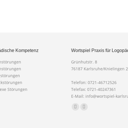
dische Kompetenz
Wortspiel Praxis für Logopä
chstörungen
Grünhutstr. 8
chstörungen
76187 Karlsruhe/Knielingen 2
mstörungen
ckstörungen
Telefon: 0721-46712526
lexe Störungen
Telefax: 0721-40247361
E-Mail: info@wortspiel-karls
Finden Sie uns auf:
Facebook
X
page
page
opens
opens