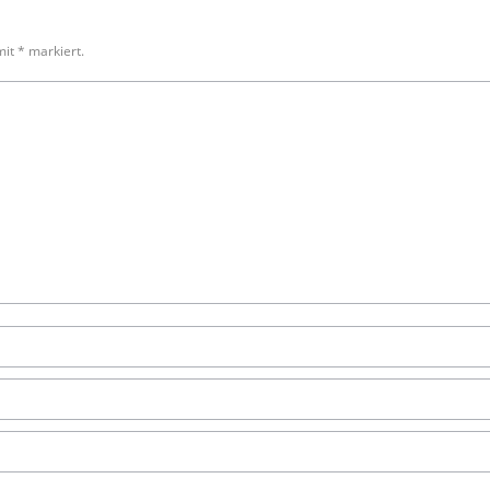
 mit
*
markiert.