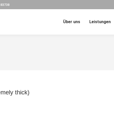
183738
Über uns
Leistungen
emely thick)