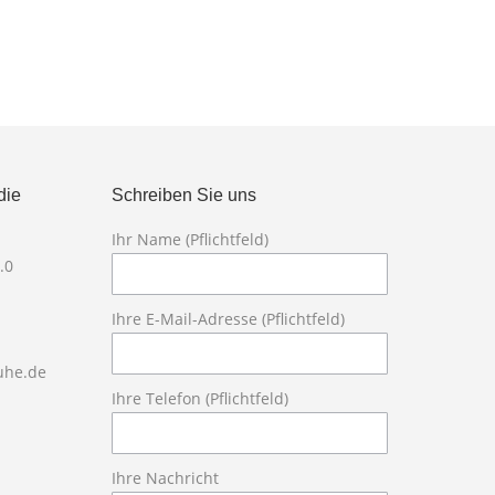
die
Schreiben Sie uns
Ihr Name (Pflichtfeld)
Bitte lasse die
.0
Ihre E-Mail-Adresse (Pflichtfeld)
ruhe.de
Ihre Telefon (Pflichtfeld)
Ihre Nachricht