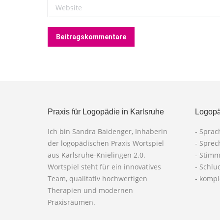
Website
Beitragskommentare
Praxis für Logopädie in Karlsruhe
Logopä
Ich bin Sandra Baidenger, Inhaberin
- Spra
der logopädischen Praxis Wortspiel
- Spre
aus Karlsruhe-Knielingen 2.0.
- Stim
Wortspiel steht für ein innovatives
- Schlu
Team, qualitativ hochwertigen
- komp
Therapien und modernen
Praxisräumen.