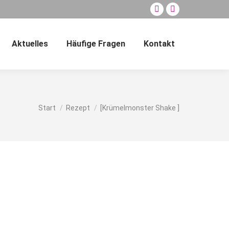
Facebook
E-
page
Mail
opens
page
Aktuelles
Häufige Fragen
Kontakt
Search:
in
opens
new
in
window
new
window
Sie befinden sich hier:
Start
Rezept
[Krümelmonster Shake ]