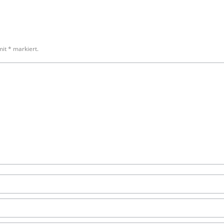
 mit
*
markiert.