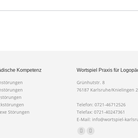
dische Kompetenz
Wortspiel Praxis für Logopä
chstörungen
Grünhutstr. 8
chstörungen
76187 Karlsruhe/Knielingen 2
mstörungen
ckstörungen
Telefon: 0721-46712526
lexe Störungen
Telefax: 0721-40247361
E-Mail: info@wortspiel-karls
Finden Sie uns auf:
Facebook
X