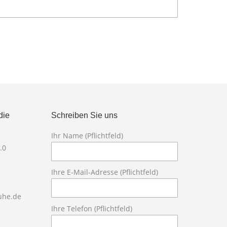
die
Schreiben Sie uns
Ihr Name (Pflichtfeld)
Bitte lasse die
.0
Ihre E-Mail-Adresse (Pflichtfeld)
ruhe.de
Ihre Telefon (Pflichtfeld)