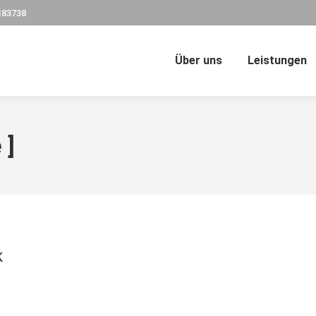
183738
Über uns
Leistungen
 ]
k