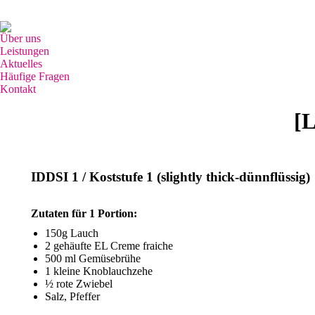
Grünhutstr. 8, 76187 Karlsruhe
0721-46712526 / 0176-27183738
Über uns
Leistungen
Aktuelles
Häufige Fragen
Kontakt
Search:
[
IDDSI 1 / Koststufe 1 (slightly thick-dünnflüssig)
Zutaten für 1 Portion:
150g Lauch
2 gehäufte EL Creme fraiche
500 ml Gemüsebrühe
1 kleine Knoblauchzehe
½ rote Zwiebel
Salz, Pfeffer