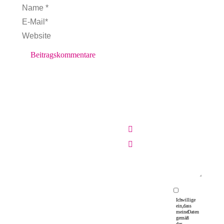
Name *
E-Mail *
Website
Beitragskommentare
Ich willige
ein, dass
meine Daten
gemäß
der