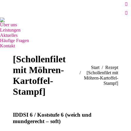
Grünhutstr. 8, 76187 Karlsruhe
Fa
0721-46712526 / 0176-27183738
pa
Öffnungszeiten: 7.00 bis 18.30 Uhr logopädische Praxis
E-
op
Ma
Über uns
in
pa
Leistungen
n
op
Aktuelles
wi
Häufige Fragen
in
Kontakt
n
Search:
wi
[Schollenfilet
mit Möhren-
Sie befinden sich hier:
Start
Rezept
[Schollenfilet mit
Kartoffel-
Möhren-Kartoffel-
Stampf]
Stampf]
IDDSI 6 / Koststufe 6 (weich und
mundgerecht – soft)