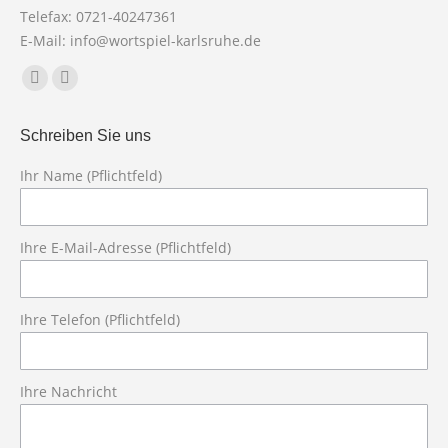
Telefax: 0721-40247361
E-Mail: info@wortspiel-karlsruhe.de
Finden Sie uns auf:
Facebook
X
page
page
Schreiben Sie uns
opens
opens
in
in
Ihr Name (Pflichtfeld)
new
new
Bit
window
window
Ihre E-Mail-Adresse (Pflichtfeld)
Ihre Telefon (Pflichtfeld)
Ihre Nachricht